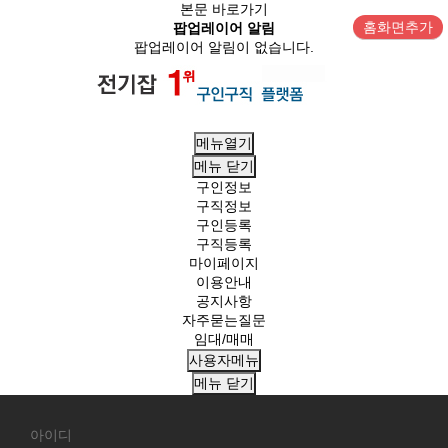
본문 바로가기
홈화면추가
팝업레이어 알림
팝업레이어 알림이 없습니다.
메뉴열기
메뉴
닫기
구인정보
구직정보
구인등록
구직등록
마이페이지
이용안내
공지사항
자주묻는질문
임대/매매
사용자메뉴
메뉴
닫기
회
원