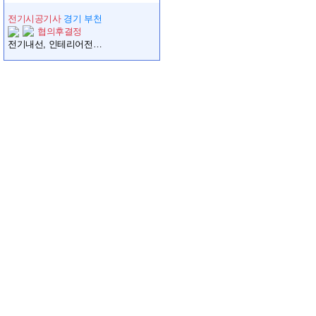
전기시공기사
경기 부천
협의후결정
전기내선, 인테리어전기, 경력기술자 초빙합니다.