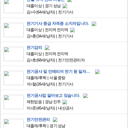
대졸이상
경기 성남
김○수
(64세/남자)
전기기사
전기기사 중급 자격증 소지자입니다.
대졸이상
전지역 전지역
강○훈
(34세/남자)
전기기사
전기감리
대졸이상
전지역 전지역
김○호
(68세/남자)
전기안전관리자
전기공사 및 인테리어 전기 등 일자리 찾아봅니다.
대졸재/후학
서울 중랑
석○철
(26세/남자)
전기기사
전기공사업 알아보고 있습니다.
제한없음
경남 진주
이○준
(45세/남자)
내선공사
전기안전관리
대졸재/후학
경기 성남