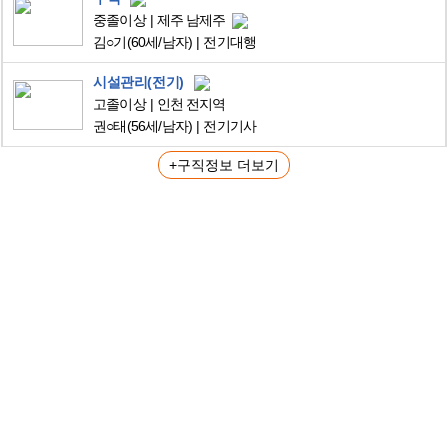
중졸이상
제주 남제주
김○기
(60세/남자)
전기대행
시설관리(전기)
고졸이상
인천 전지역
권○태
(56세/남자)
전기기사
+구직정보 더보기