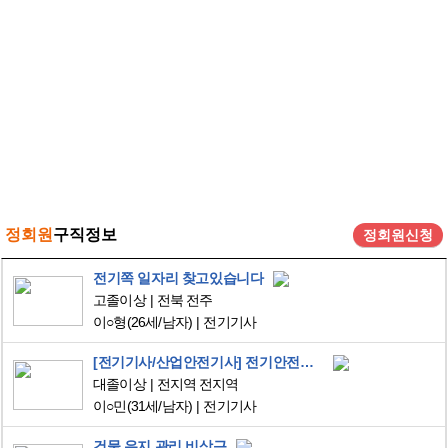
정회원
구직정보
정회원신청
전기쪽 일자리 찾고있습니다
고졸이상
전북 전주
이○형
(26세/남자)
전기기사
[전기기사/산업안전기사] 전기안전관리 및 공장 공무 중고신입입니다
대졸이상
전지역 전지역
이○민
(31세/남자)
전기기사
건물 유지 관리 비상근