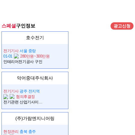
스페셜
구인정보
광고신청
호수전기
전기기사
서울 중랑
01-01
280만원~300만원
인테리어전기공사 구인
악어중대주식회사
전기기사
광주 전지역
협의후결정
전기관련 산업기사이상, 태양광산업기사이상 모십니다~
(주)가람엔지니어링
현장관리
충북 충주