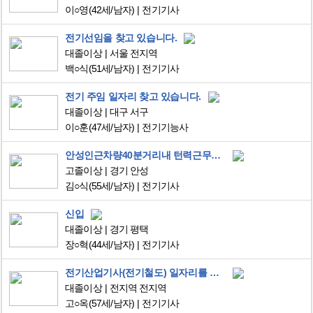
이○영
(42세/남자)
전기기사
전기선임을 찾고 있습니다.
대졸이상
서울 전지역
백○식
(51세/남자)
전기기사
전기 주임 일자리 찾고 있습니다.
대졸이상
대구 서구
이○훈
(47세/남자)
전기기능사
안성인근차량40분거리내 턴력근무원함(주3일)
고졸이상
경기 안성
김○식
(55세/남자)
전기기사
신입
대졸이상
경기 평택
장○혁
(44세/남자)
전기기사
전기산업기사(전기철도) 일자리를 찾고 있습니다
대졸이상
전지역 전지역
고○옥
(57세/남자)
전기기사