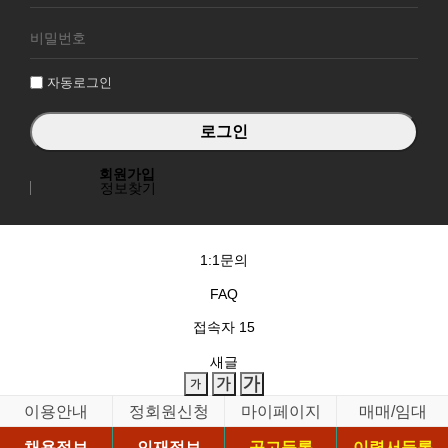
로
그
인
자동로그인
회원가입
정보찾기
1:1문의
FAQ
접속자
15
새글
이용안내
정회원신청
마이페이지
매매/임대
채용정보
인재정보
공고등록
이력서등록