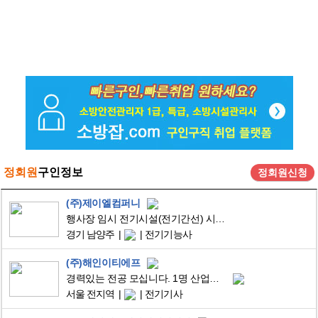
정회원
구인정보
정회원신청
(주)제이엘컴퍼니
행사장 임시 전기시설(전기간선) 시공 신입/경력직(3~4년차) 채용
경기 남양주
전기기능사
(주)해인이티에프
경력있는 전공 모십니다. 1명 산업기사 자격증이상
서울 전지역
전기기사