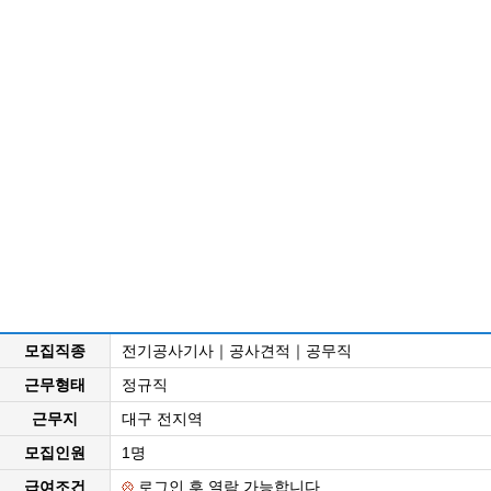
모집직종
전기공사기사｜공사견적｜공무직
근무형태
정규직
근무지
대구 전지역
모집인원
1명
급여조건
로그인 후 열람 가능합니다.