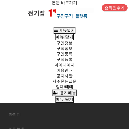
본문 바로가기
홈화면추가
메뉴열기
메뉴
닫기
구인정보
구직정보
구인등록
구직등록
마이페이지
이용안내
공지사항
자주묻는질문
임대/매매
사용자메뉴
메뉴
닫기
회
원
로
그