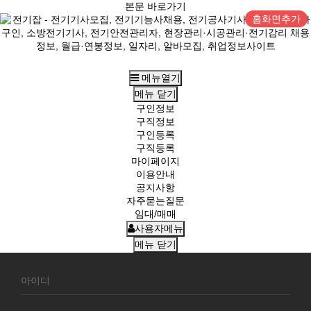
본문 바로가기
홈화면추가
메뉴열기
메뉴
닫기
구인정보
구직정보
구인등록
구직등록
마이페이지
이용안내
공지사항
자주묻는질문
임대/매매
사용자메뉴
메뉴
닫기
회
원
로