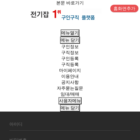
본문 바로가기
홈화면추가
메뉴열기
메뉴
닫기
구인정보
구직정보
구인등록
구직등록
마이페이지
이용안내
공지사항
자주묻는질문
임대/매매
사용자메뉴
메뉴
닫기
회
원
로
그