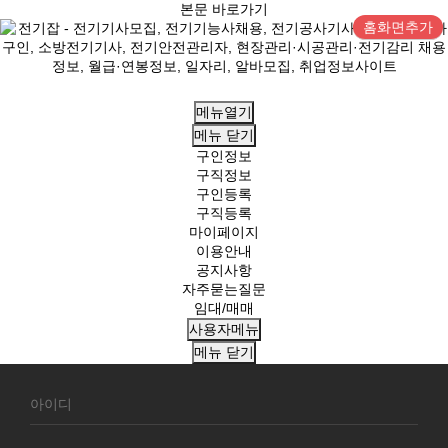
본문 바로가기
홈화면추가
메뉴열기
메뉴
닫기
구인정보
구직정보
구인등록
구직등록
마이페이지
이용안내
공지사항
자주묻는질문
임대/매매
사용자메뉴
메뉴
닫기
회
원
로